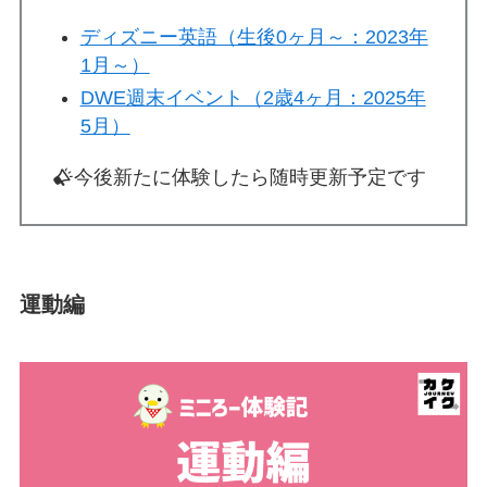
ディズニー英語（生後0ヶ月～：2023年
1月～）
DWE週末イベント（2歳4ヶ月：2025年
5月）
今後新たに体験したら随時更新予定です
運動編