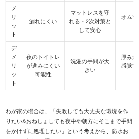
メ
マットレスを守
リ
オムツ
漏れにくい
れる・2次対策と
ッ
して安心
ト
デ
メ
夜のトイトレ
厚みが
洗濯の手間が大
リ
が進みにくい
感覚で
きい
ッ
可能性
ト
わが家の場合は、「失敗しても大丈夫な環境を作
りたい&おねしょしても夜中や朝方にそこまで手間
をかけずに処理したい」という考えから、防水お